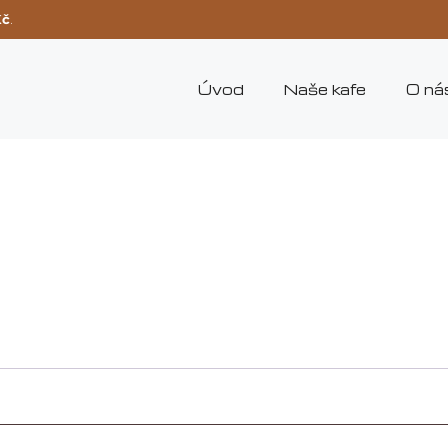
Kč
.
Úvod
Naše kafe
O ná