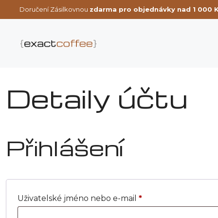
Přeskočit
Doručení Zásilkovnou
zdarma pro objednávky nad 1 000 
na
obsah
Detaily účtu
Přihlášení
Povinné
Uživatelské jméno nebo e-mail
*