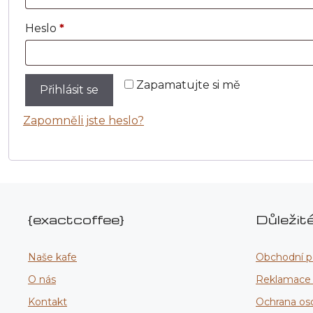
Povinné
Heslo
*
Zapamatujte si mě
Přihlásit se
Zapomněli jste heslo?
{exactcoffee}
Důležit
Naše kafe
Obchodní 
O nás
Reklamace a
Kontakt
Ochrana os