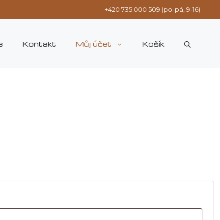
+420 735 000 509 (po-pá, 9-16)
s
Kontakt
Můj účet
Košík