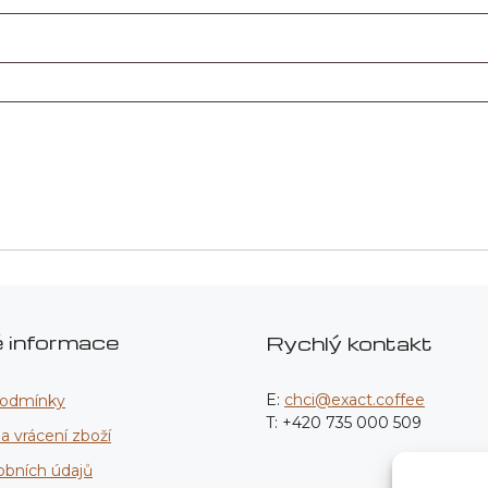
é informace
Rychlý kontakt
E:
chci@exact.coffee
podmínky
T: +420 735 000 509
 vrácení zboží
obních údajů