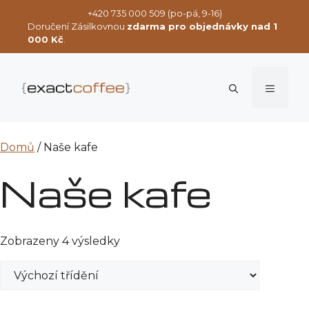
Přeskočit
+420 735 000 509 (po-pá, 9-16)
na
Doručení Zásilkovnou
zdarma pro objednávky nad 1
obsah
000 Kč
.
Menu
Domů
/ Naše kafe
Naše kafe
Zobrazeny 4 výsledky