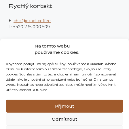
Rychlý kontakt
E:
chci@exact.coffee
T: +420 735 000 509
Fakturační údaje
Na tomto webu
používáme cookies.
Procodea Digital s.r.o.
Abychom poskytli co nejlepší služby, používáme k ukládání a/nebo
Nové sady 988/2
přístupu k informacím o zařízení, technologie jako jsou soubory
602 00 Brno
cookies. Souhlas s těmito technologiemi nám umožní zpracovávat
údaje, jako je chování při procházení nebo jedinečná ID na tomto
IČO: 139 76 982
webu. Nesouhlas nebo odvolání souhlasu může nepříznivě ovlivnit
určité vlastnosti a funkce.
Neplátci DPH
Společnost je zapsaná v OR vedeném KS v Brně pod
Přijmout
sp. zn. C 125895.
Odmítnout
Made with ♥ by
{exactcode}
.