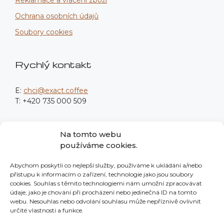
Reklamace a vrácení zboží
Ochrana osobních údajů
Soubory cookies
Rychlý kontakt
E:
chci@exact.coffee
T: +420 735 000 509
Fakturační údaje
Na tomto webu
používáme cookies.
Procodea Digital s.r.o.
Abychom poskytli co nejlepší služby, používáme k ukládání a/nebo
Nové sady 988/2
přístupu k informacím o zařízení, technologie jako jsou soubory
602 00 Brno
cookies. Souhlas s těmito technologiemi nám umožní zpracovávat
údaje, jako je chování při procházení nebo jedinečná ID na tomto
IČO: 139 76 982
webu. Nesouhlas nebo odvolání souhlasu může nepříznivě ovlivnit
určité vlastnosti a funkce.
Neplátci DPH