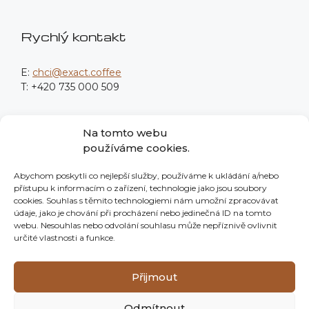
Rychlý kontakt
E:
chci@exact.coffee
T: +420 735 000 509
Fakturační údaje
Na tomto webu
používáme cookies.
Procodea Digital s.r.o.
Abychom poskytli co nejlepší služby, používáme k ukládání a/nebo
Nové sady 988/2
přístupu k informacím o zařízení, technologie jako jsou soubory
602 00 Brno
cookies. Souhlas s těmito technologiemi nám umožní zpracovávat
údaje, jako je chování při procházení nebo jedinečná ID na tomto
IČO: 139 76 982
webu. Nesouhlas nebo odvolání souhlasu může nepříznivě ovlivnit
určité vlastnosti a funkce.
Neplátci DPH
Společnost je zapsaná v OR vedeném KS v Brně pod
Přijmout
sp. zn. C 125895.
Odmítnout