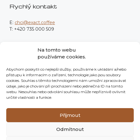
Rychlý kontakt
E:
chci@exact.coffee
T: +420 735 000 509
Fakturační údaje
Na tomto webu
používáme cookies.
Procodea Digital s.r.o.
Abychom poskytli co nejlepší služby, používáme k ukládání a/nebo
Nové sady 988/2
přístupu k informacím o zařízení, technologie jako jsou soubory
602 00 Brno
cookies. Souhlas s těmito technologiemi nám umožní zpracovávat
údaje, jako je chování při procházení nebo jedinečná ID na tomto
IČO: 139 76 982
webu. Nesouhlas nebo odvolání souhlasu může nepříznivě ovlivnit
určité vlastnosti a funkce.
Neplátci DPH
Společnost je zapsaná v OR vedeném KS v Brně pod
Přijmout
sp. zn. C 125895.
Odmítnout
Made with ♥ by
{exactcode}
.