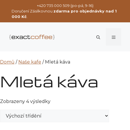
Přeskočit
+420 735 000 509 (po-pá, 9-16)
na
Doručení Zásilkovnou
zdarma pro objednávky nad 1
obsah
000 Kč
.
Menu
Domů
/
Naše kafe
/ Mletá káva
Mletá káva
Zobrazeny 4 výsledky