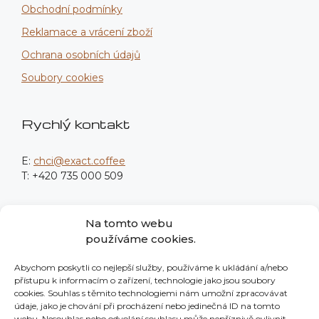
Obchodní podmínky
Reklamace a vrácení zboží
Ochrana osobních údajů
Soubory cookies
Rychlý kontakt
E:
chci@exact.coffee
T: +420 735 000 509
Fakturační údaje
Na tomto webu
používáme cookies.
Procodea Digital s.r.o.
Abychom poskytli co nejlepší služby, používáme k ukládání a/nebo
Nové sady 988/2
přístupu k informacím o zařízení, technologie jako jsou soubory
602 00 Brno
cookies. Souhlas s těmito technologiemi nám umožní zpracovávat
údaje, jako je chování při procházení nebo jedinečná ID na tomto
IČO: 139 76 982
webu. Nesouhlas nebo odvolání souhlasu může nepříznivě ovlivnit