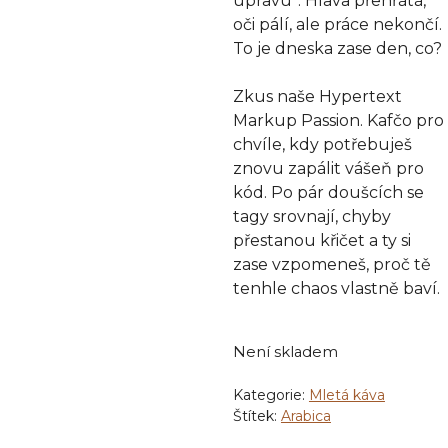
úpravu“. Hlava přehřátá,
oči pálí, ale práce nekončí.
To je dneska zase den, co?
Zkus naše Hypertext
Markup Passion. Kafčo pro
chvíle, kdy potřebuješ
znovu zapálit vášeň pro
kód. Po pár doušcích se
tagy srovnají, chyby
přestanou křičet a ty si
zase vzpomeneš, proč tě
tenhle chaos vlastně baví.
Není skladem
Kategorie:
Mletá káva
Štítek:
Arabica