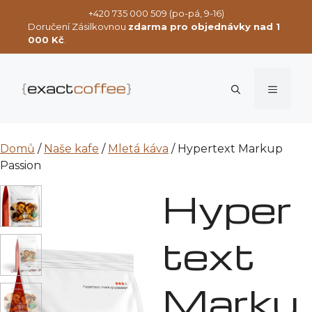
Přeskočit
+420 735 000 509 (po-pá, 9-16)
na
Doručení Zásilkovnou
zdarma pro objednávky nad 1
obsah
000 Kč
.
Menu
Domů
/
Naše kafe
/
Mletá káva
/ Hypertext Markup
Passion
Hyper
text
Marku