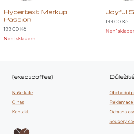
Hypertext Markup
Joyful 
Passion
199,00
Kč
199,00
Kč
Není sklad
Není skladem
{exactcoffee}
Důležit
Naše kafe
Obchodní 
O nás
Reklamace a
Kontakt
Ochrana os
Soubory co