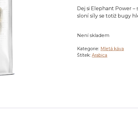
Dej si Elephant Power –
sloní síly se totiž bugy h
Není skladem
Kategorie:
Mletá káva
Štítek:
Arabica