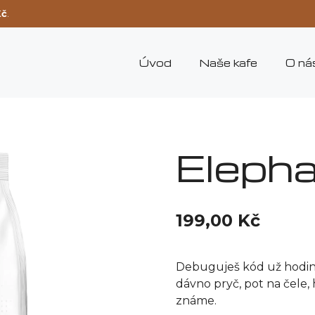
Kč
.
Úvod
Naše kafe
O ná
Eleph
199,00
Kč
Debuguješ kód už hodiny v
dávno pryč, pot na čele, h
známe.