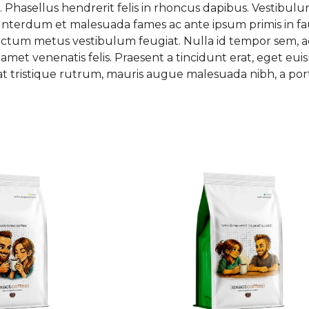
t. Phasellus hendrerit felis in rhoncus dapibus. Vestibu
 Interdum et malesuada fames ac ante ipsum primis in fa
ctum metus vestibulum feugiat. Nulla id tempor sem, ac
t amet venenatis felis. Praesent a tincidunt erat, eget e
en at tristique rutrum, mauris augue malesuada nibh, a p