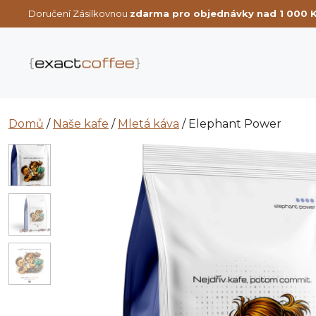
Přeskočit
Doručení Zásilkovnou
zdarma pro objednávky nad 1 000 
na
obsah
Domů
/
Naše kafe
/
Mletá káva
/ Elephant Power