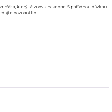
 smrťáka, který tě znovu nakopne. S pořádnou dávkou
ledají o poznání líp.