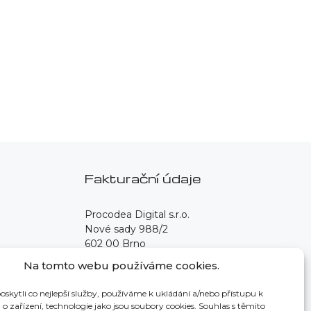
Fakturační údaje
Procodea Digital s.r.o.
Nové sady 988/2
602 00 Brno
Na tomto webu používáme cookies.
IČO: 139 76 982
Neplátci DPH
kytli co nejlepší služby, používáme k ukládání a/nebo přístupu k
o zařízení, technologie jako jsou soubory cookies. Souhlas s těmito