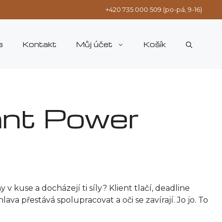
+420 735 000 509 (po-pá, 9-16)
s
Kontakt
Můj účet
Košík
ant Power
 kuse a docházejí ti síly? Klient tlačí, deadline
lava přestává spolupracovat a oči se zavírají. Jo jo. To