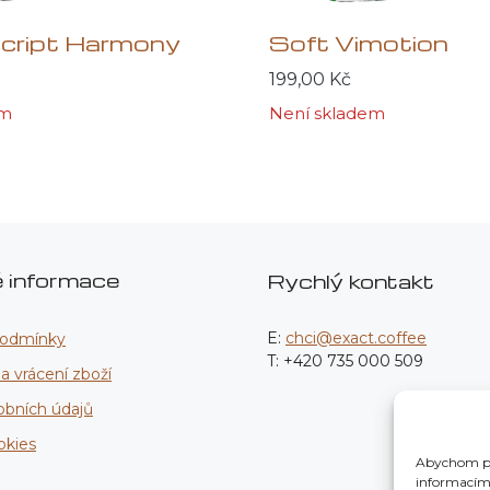
Script Harmony
Soft Vimotion
199,00
Kč
em
Není skladem
é informace
Rychlý kontakt
E:
chci@exact.coffee
podmínky
T: +420 735 000 509
 vrácení zboží
obních údajů
okies
Abychom pos
informacím 